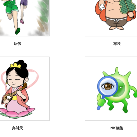
駅伝
布袋
弁財天
NK細胞