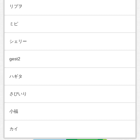
リプヲ
ミピ
シェリー
gest2
ハギタ
さびいり
小福
カイ