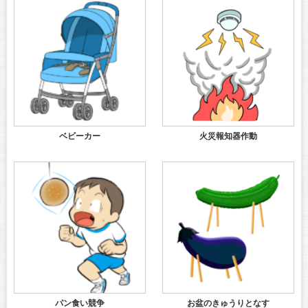
ベビーカー
火災報知器作動
パン食い競争
お盆のきゅうりとなす