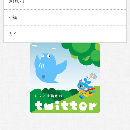
さびいり
小福
カイ