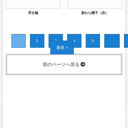
浮き輪
麦わら帽子（赤）
1
2
3
4
5
...
最後 >
前のページへ戻る