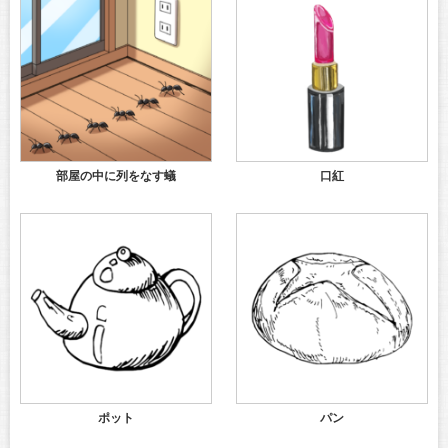
部屋の中に列をなす蟻
口紅
ポット
パン