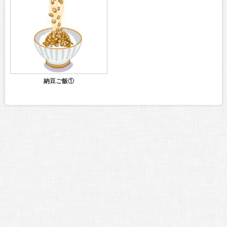
納豆ご飯①