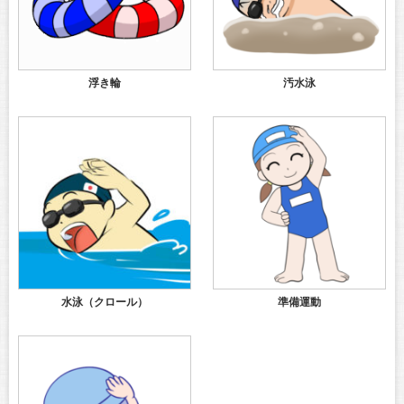
浮き輪
汚水泳
水泳（クロール）
準備運動