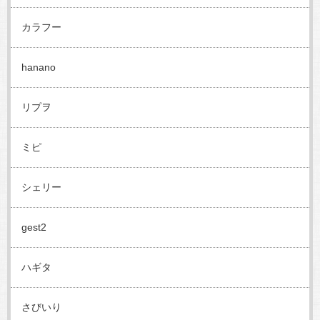
カラフー
hanano
リプヲ
ミピ
シェリー
gest2
ハギタ
さびいり