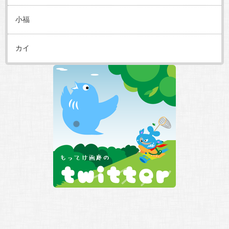
小福
カイ