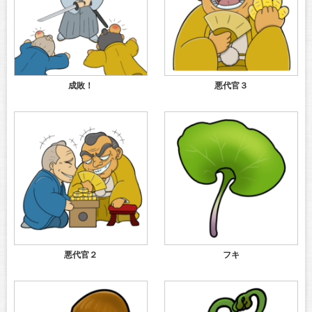
成敗！
悪代官３
悪代官２
フキ