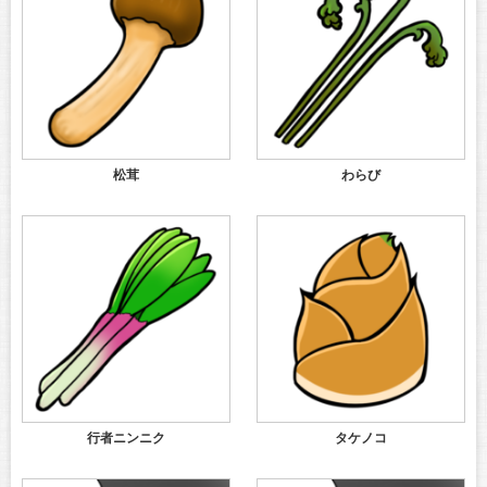
松茸
わらび
行者ニンニク
タケノコ