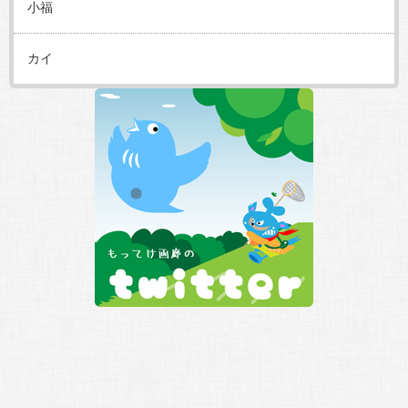
小福
カイ