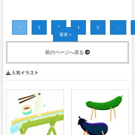
1
2
3
4
5
...
最後 >
前のページへ戻る
人気イラスト