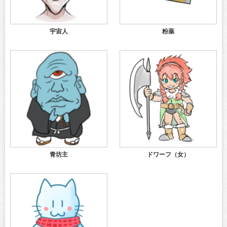
宇宙人
粉薬
青坊主
ドワーフ（女）