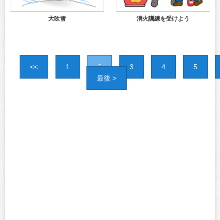
大吹雪
消火訓練を受けよう
<<
1
2
3
4
5
最後 >