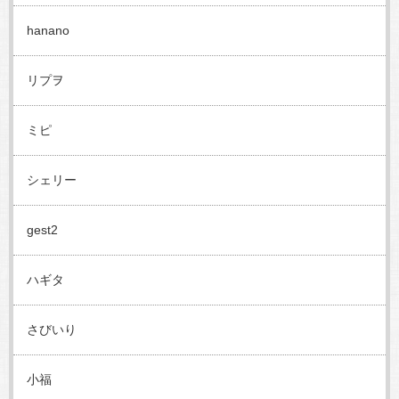
hanano
リプヲ
ミピ
シェリー
gest2
ハギタ
さびいり
小福