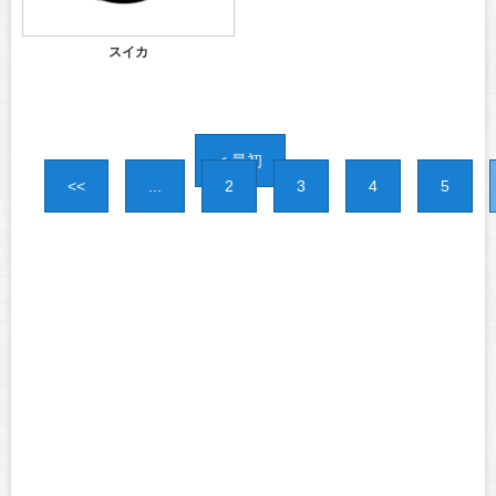
スイカ
< 最初
<<
...
2
3
4
5