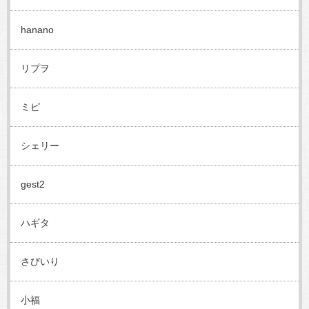
hanano
リプヲ
ミピ
シェリー
gest2
ハギタ
さびいり
小福