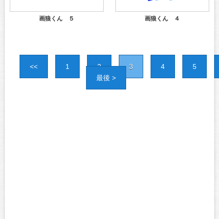
画狼くん ５
画狼くん ４
<<
1
2
3
4
5
最後 >