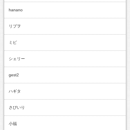
hanano
リプヲ
ミピ
シェリー
gest2
ハギタ
さびいり
小福