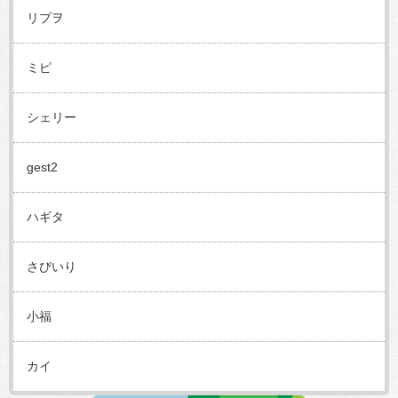
リプヲ
ミピ
シェリー
gest2
ハギタ
さびいり
小福
カイ