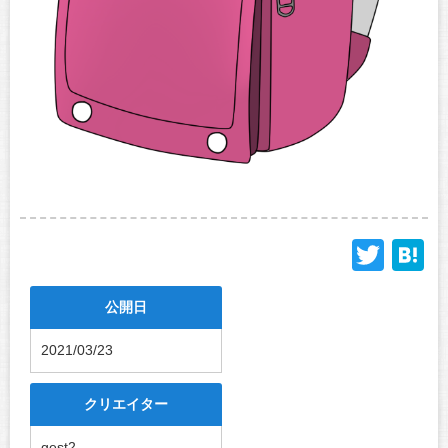
Twit
H
公開日
2021/03/23
クリエイター
gest2