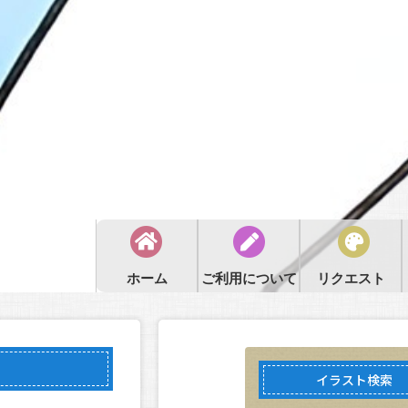
ホーム
ご利用について
リクエスト
イラスト検索