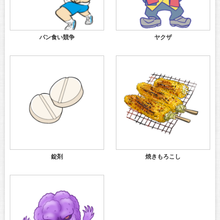
パン食い競争
ヤクザ
錠剤
焼きもろこし