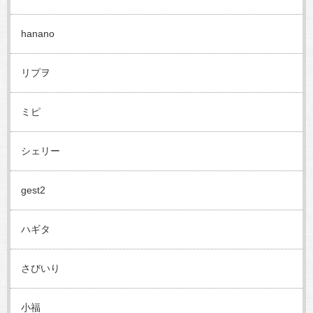
hanano
リプヲ
ミピ
シェリー
gest2
ハギタ
さびいり
小福