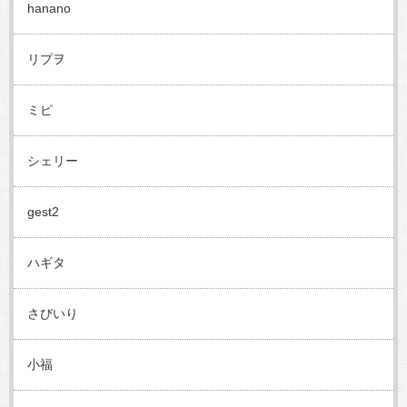
hanano
リプヲ
ミピ
シェリー
gest2
ハギタ
さびいり
小福