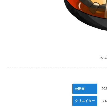
あつ
公開日
202
クリエイター
フ