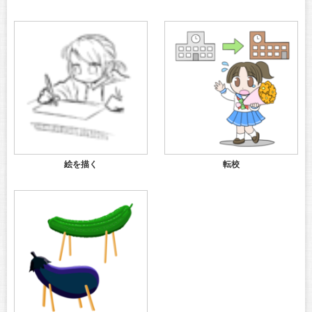
絵を描く
転校