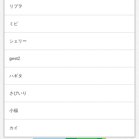
リプヲ
ミピ
シェリー
gest2
ハギタ
さびいり
小福
カイ