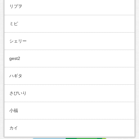
リプヲ
ミピ
シェリー
gest2
ハギタ
さびいり
小福
カイ