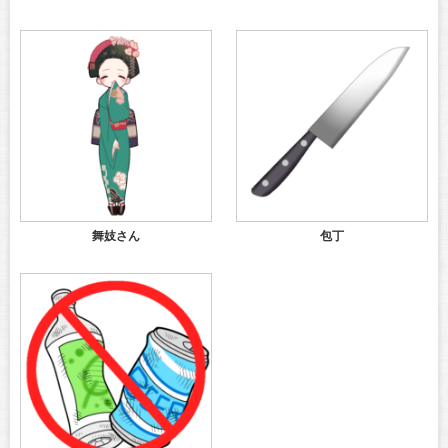
舞妓さん
包丁