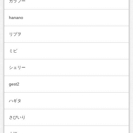
カラフー
hanano
リプヲ
ミピ
シェリー
gest2
ハギタ
さびいり