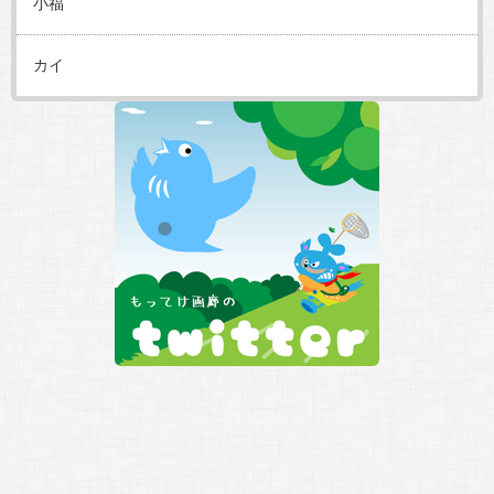
小福
カイ