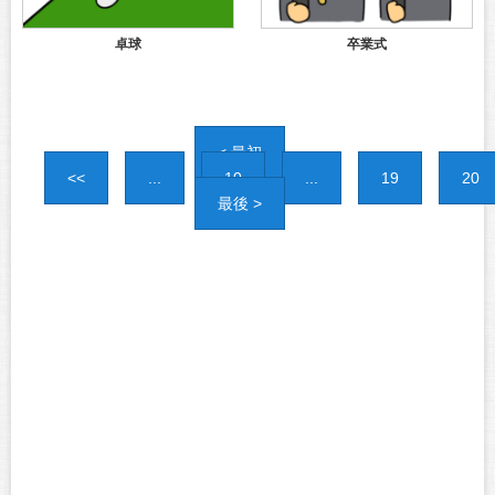
卓球
卒業式
< 最初
<<
...
10
...
19
20
最後 >