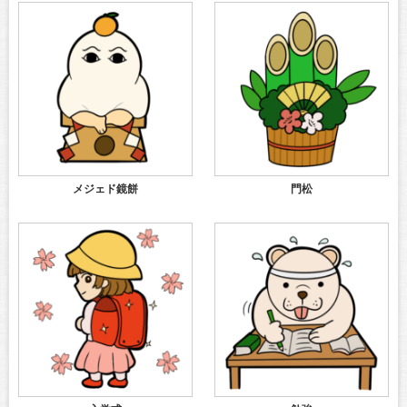
メジェド鏡餅
門松