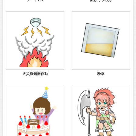
ノートPC
流しそうめん
火災報知器作動
粉薬