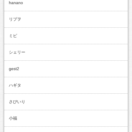
hanano
リプヲ
ミピ
シェリー
gest2
ハギタ
さびいり
小福