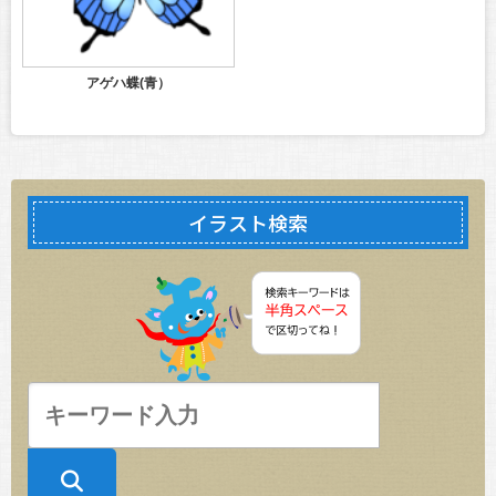
アゲハ蝶(青）
イラスト検索