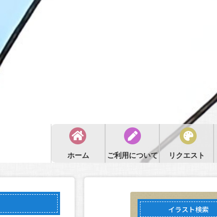
ホーム
ご利用について
リクエスト
イラスト検索