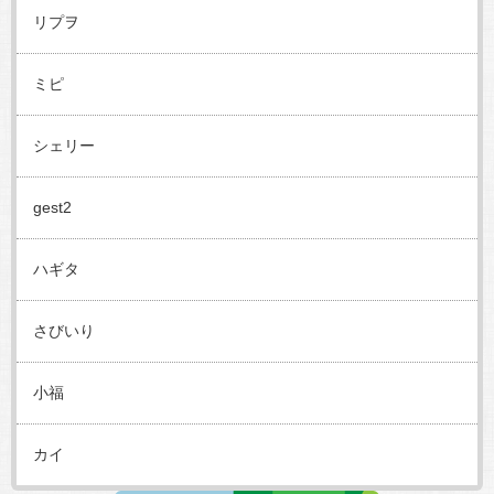
リプヲ
ミピ
シェリー
gest2
ハギタ
さびいり
小福
カイ