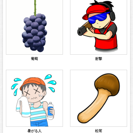
葡萄
射撃
暑がる人
松茸