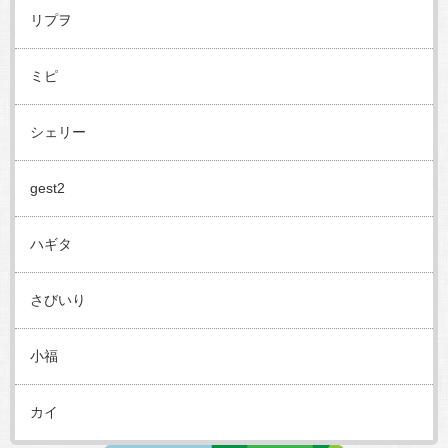
リプヲ
ミピ
シェリー
gest2
ハギタ
さびいり
小福
カイ