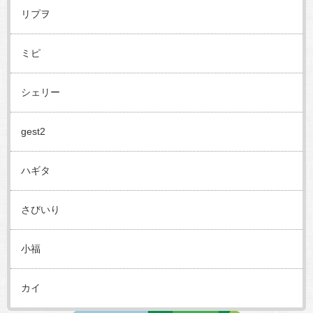
リプヲ
ミピ
シェリー
gest2
ハギタ
さびいり
小福
カイ