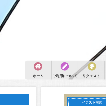
ホーム
ご利用について
リクエスト
イラスト検索