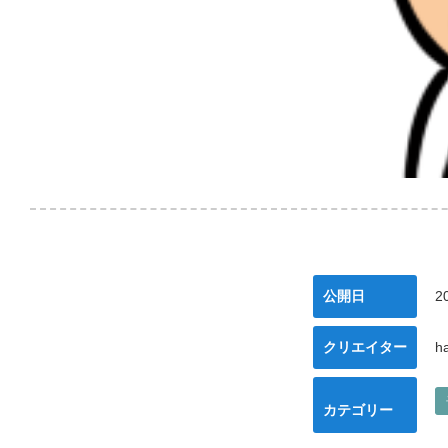
公開日
2
クリエイター
h
カテゴリー