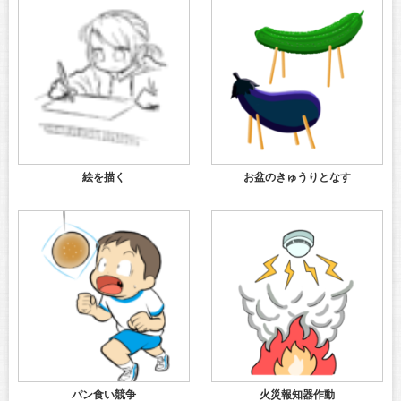
絵を描く
お盆のきゅうりとなす
パン食い競争
火災報知器作動