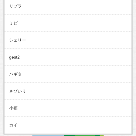
リプヲ
ミピ
シェリー
gest2
ハギタ
さびいり
小福
カイ