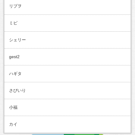
リプヲ
ミピ
シェリー
gest2
ハギタ
さびいり
小福
カイ