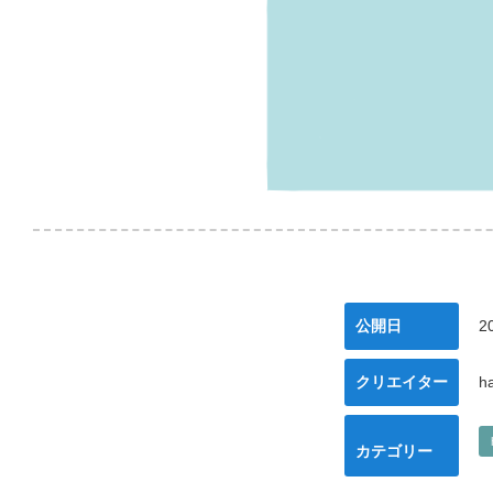
公開日
2
クリエイター
h
カテゴリー