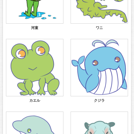
河童
ワニ
カエル
クジラ