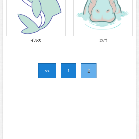
イルカ
カバ
<<
1
2