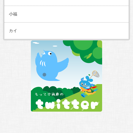
小福
カイ